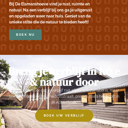
Bij De Elsmanshoeve vind je rust, ruimte en
natuur. Na een verblijf bij ons ga je uitgerust
en opgeladen weer naar huis. Geniet van de
unieke stilte die de natuur te bieden heeft!
BOEK NU
Breng je verblijf in luxe
& natuur door
Wij zorgen ervoor dat je verblijf niet alleen comfortabel is, maar
ook warmte en gezelligheid uitstraalt, precies zoals het hoort in
de Achterhoek.
BOEK UW VERBLIJF